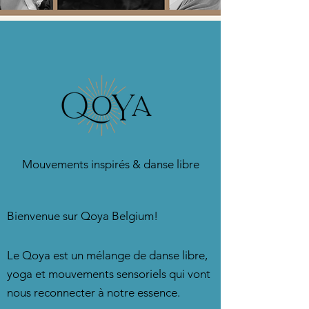
Mouvements inspirés & danse libre
Bienvenue sur Qoya Belgium!
Le Qoya est un mélange de danse libre,
yoga et mouvements sensoriels qui vont
nous reconnecter à notre essence.