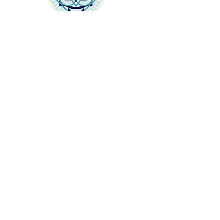
RESSOURCES
P
our aller plus loin en audio, en
vidéo toussa toussa
J'Y VAIS
Rejoindre la
communauté Qoya
Rejoignez notre liste de diffusion et
profitez d'offres spéciales réservées à