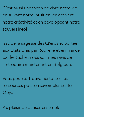
C'est aussi une façon de vivre notre vie
en suivant notre intuition, en activant
notre créativité et en développant notre
souveraineté.
Issu de la sagesse des Q'éros et portée
aux États Unis par Rochelle et en France
par le Bûcher, nous sommes ravis de
l'introduire maintenant en Belgique.
Vous pourrez trouver ici toutes les
ressources pour en savoir plus sur le
Qoya ...
Au plaisir de danser ensemble!