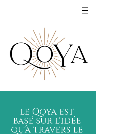
le
Qoya
est
basé sur l'idée
qu'à travers le